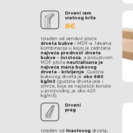
Drveni ram
vratnog krila
8€
Izrađen od sendvič ploče
drveta bukve
i MDF-a. Idealna
kombinacija u kojoj je zadržana
najveća prednost drveta
bukve - čvrstoća
, a prisustvom
MDF ploča
neutralisana je
najveća mana bukovog
drveta - krivljenje
. Gustina
bukovog drveta je
oko 680
kg/m3
(gustina drveta jele i
smrče, koje se najčešće koriste
u proizvodnji, je oko 420
kg/m3).
Drveni
prag
Izrađen od
hrastovog
drveta,