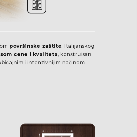
nom
površinske zaštite
. Italijanskog
som cene i kvaliteta
, konstruisan
bičajnim i intenzivnijim načinom
U