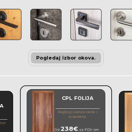
Pogledaj izbor okova.
CPL FOLIJA
KA
Najbolji odnos cene i
kvaliteta.
bor.
238€
Od
sa PDV-om