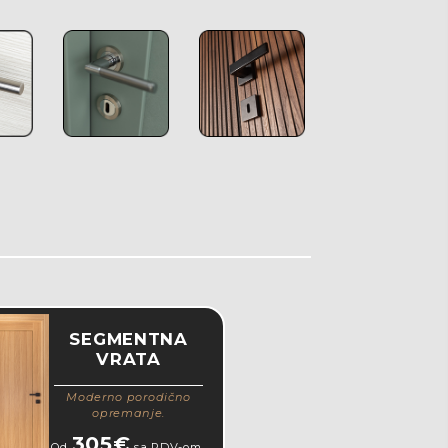
SEGMENTNA
VRATA
Moderno porodično
opremanje.
305€
Od
sa PDV-om