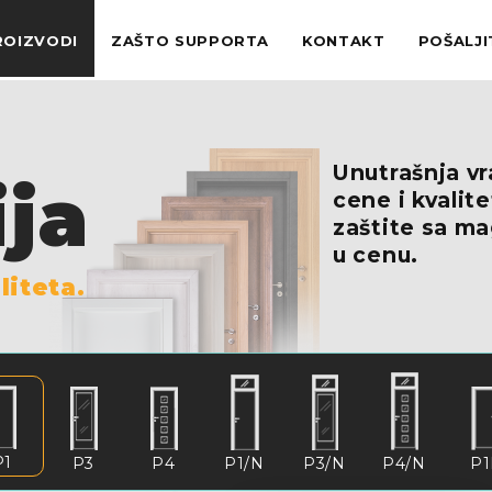
ROIZVODI
ZAŠTO SUPPORTA
KONTAKT
POŠALJI
Unutrašnja v
ija
cene i kvalit
zaštite sa m
u cenu.
liteta.
P1
P3
P4
P1/N
P3/N
P4/N
P1