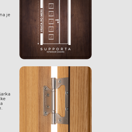
na je
šarka
ike
ma
e.