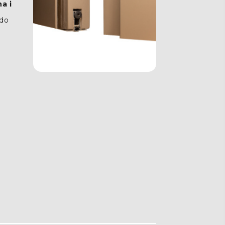
a i
 do