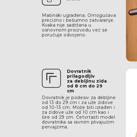
Mašinski ugrađena. Omogućava
precizno i bešumno zatvaranje.
Kvaka nije sadržana u
osnovnom proizvodu već se
poručuje odvojeno.
Dovratnik
prilagodljiv
za debljinu zida
od 8 cm do 29
cm
Dovratnik je podesiv za debljine
od 13 do 29 cm i za uže zidove
od 10-13 cm. Može biti izrađen i
za zidove uže od 10 cm kao i
šire od 29 cm.
Četvrtasti model
dovratnika sa ravnim plivajućim
pervajzima.