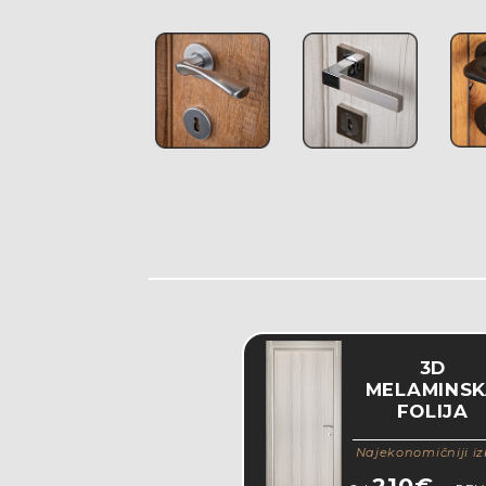
3D
MELAMINS
FOLIJA
Najekonomičniji iz
210€