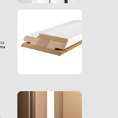
uža
nu
.