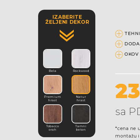
IZABERITE
ŽELJENI DEKOR
TEHNI
DODA
OKOV
Bela
Rockwood
2
Premium
Natur
hrast
hrast
sa 
Tobacco
Tamni
*cena ne u
orah
beton
montažu i