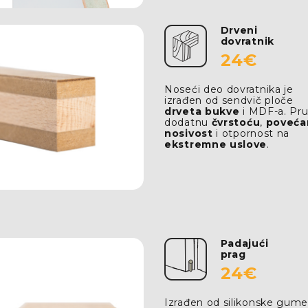
Drveni
dovratnik
24€
Noseći deo dovratnika je
izrađen od sendvič ploče
drveta bukve
i MDF-a. Pr
dodatnu
čvrstoću
,
poveća
nosivost
i otpornost na
ekstremne uslove
.
Padajući
prag
24€
Izrađen od silikonske gume