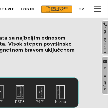
TE UPIT
LOG IN
SR
POZOVITE NAS
rata sa najboljim odnosom
eta. Visok stepen površinske
agnetnom bravom uključenom
POŠALJITE UPIT
P1
P3P3
P4P1
Klizna