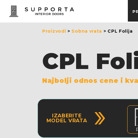
P
Proizvodi
>
Sobna vrata
> CPL Folija
CPL Fol
Najbolji odnos cene i kva
IZABERITE
MODEL VRATA