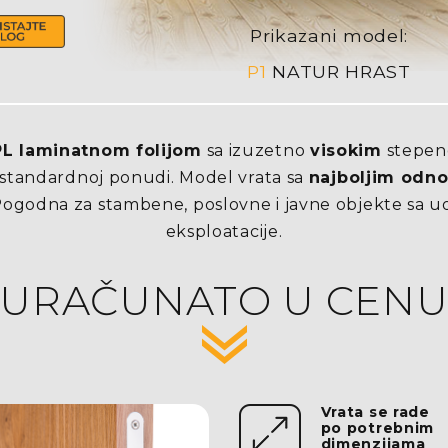
Prikazani model:
P1
NATUR HRAST
L laminatnom folijom
sa izuzetno
visokim
stepe
standardnoj ponudi. Model vrata sa
najboljim odno
 Pogodna za stambene, poslovne i javne objekte sa uo
eksploatacije.
URAČUNATO U CEN
Vrata se rade
po potrebnim
dimenzijama