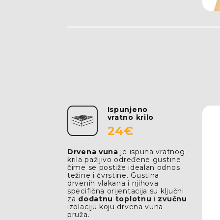
Ispunjeno
vratno krilo
24€
Drvena vuna
je ispuna vratnog
krila pažljivo određene gustine
čime se postiže idealan odnos
težine i čvrstine. Gustina
drvenih vlakana i njihova
specifična orijentacija su ključni
za
dodatnu toplotnu
i
zvučnu
izolaciju koju drvena vuna
pruža.