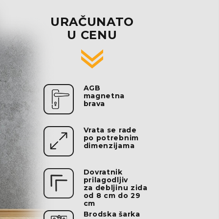
URAČUNATO
U CENU
AGB
magnetna
brava
Vrata se rade
po potrebnim
dimenzijama
Dovratnik
prilagodljiv
za debljinu zida
od 8 cm do 29
cm
Brodska šarka